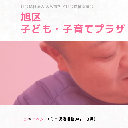
社会福祉法人
大阪市旭区社会福祉協議会
旭区
子ども・子育てプラザ
TOP
>
イベント
>
ミニ保活相談DAY（３月）