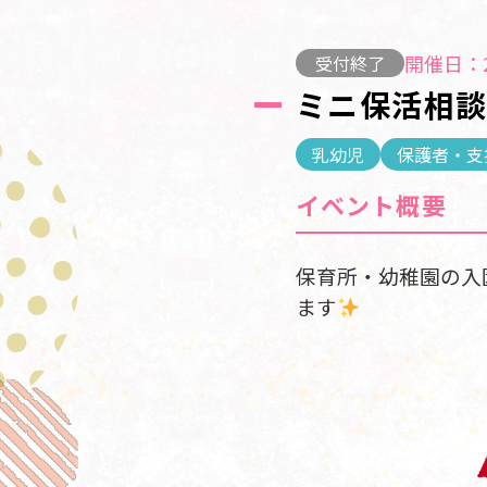
開催日：2
受付終了
ミニ保活相談
乳幼児
保護者・支
イベント概要
保育所・幼稚園の入
ます