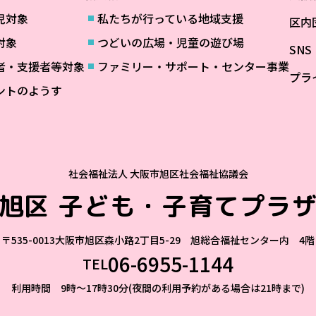
児対象
私たちが行っている地域支援
区内
対象
つどいの広場・児童の遊び場
SN
者・支援者等対象
ファミリー・サポート・センター事業
プラ
ントのようす
社会福祉法人 大阪市旭区社会福祉協議会
旭区
子ども・子育てプラ
〒535-0013
大阪市旭区森小路2丁目5-29 旭総合福祉センター内 4階
06-6955-1144
TEL
利用時間 9時～17時30分(夜間の利用予約がある場合は21時まで)