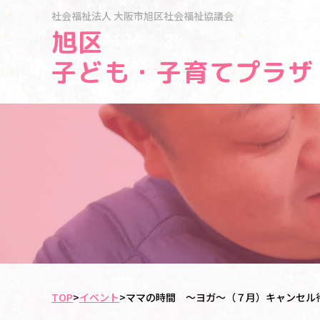
社会福祉法人
大阪市旭区社会福祉協議会
旭区
子ども・子育てプラザ
TOP
>
イベント
>
ママの時間 ～ヨガ～（７月）キャンセル