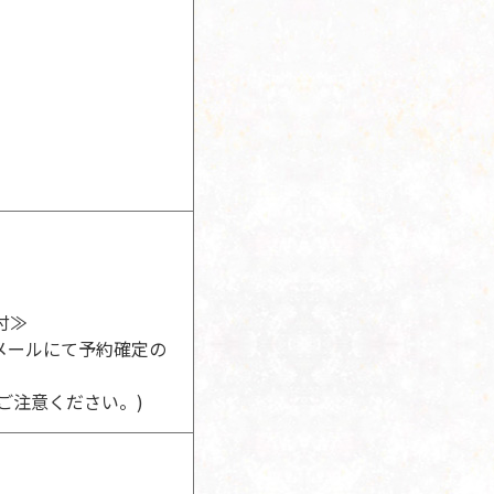
付≫
メールにて予約確定の
ご注意ください。)