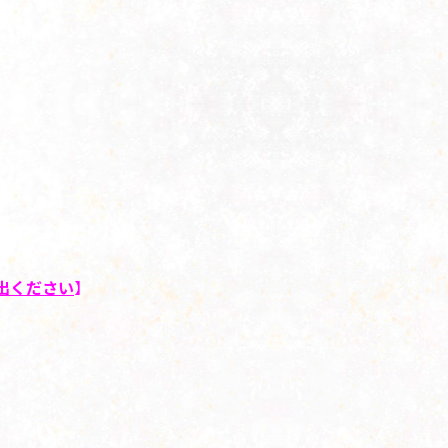
出ください
】