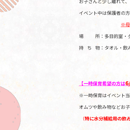
お子さんと少し離れて、
イベント中は保護者の方
※母
場 所：多目的室・ダ
持 ち 物：タオル・飲
6
【一時保育希望の方は
※一時保育はイベント当
オムツや飲み物などお子
（
特に水分補給用の飲