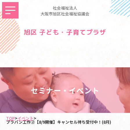
社会福祉法人
大阪市旭区社会福祉協議会
旭区 子ども・子育てプラザ
セミナー・イベント
TOP
>
イベント
>
プラバン工作②【8/9開催】キャンセル待ち受付中！(8月)