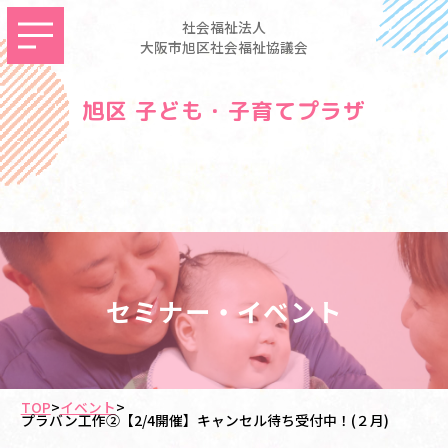
社会福祉法人
大阪市旭区社会福祉協議会
旭区 子ども・子育てプラザ
セミナー・イベント
TOP
>
イベント
>
プラバン工作②【2/4開催】キャンセル待ち受付中！(２月)