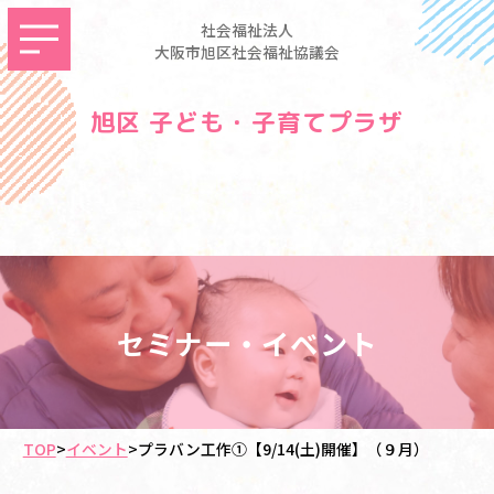
社会福祉法人
大阪市旭区社会福祉協議会
旭区 子ども・子育てプラザ
セミナー・イベント
TOP
>
イベント
>
プラバン工作①【9/14(土)開催】（９月）