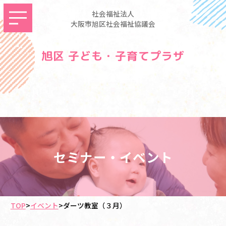
社会福祉法人
大阪市旭区社会福祉協議会
旭区 子ども・子育てプラザ
セミナー・イベント
TOP
>
イベント
>
ダーツ教室（３月）