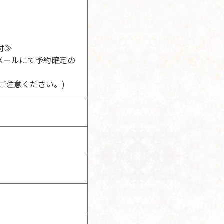
付≫
メールにて予約確定の
ご注意ください。)