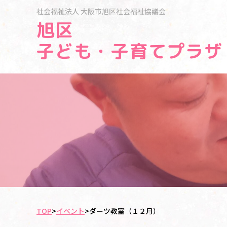
社会福祉法人
大阪市旭区社会福祉協議会
旭区
子ども・子育てプラザ
TOP
>
イベント
>
ダーツ教室（１２月）