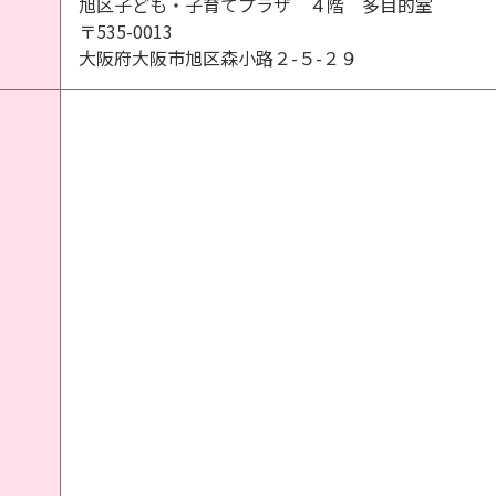
旭区子ども・子育てプラザ ４階 多目的室
〒535-0013
大阪府大阪市旭区森小路２-５-２９