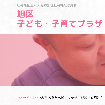
社会福祉法人
大阪市旭区社会福祉協議会
旭区
子ども・子育てプラザ
TOP
>
イベント
>
わらべうたベビーマッサージ①（６月）キ