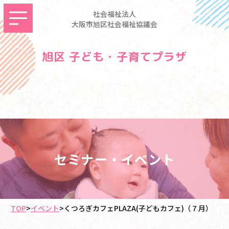
社会福祉法人
大阪市旭区社会福祉協議会
旭区 子ども・子育てプラザ
セミナー・イベント
TOP
>
イベント
>
くつろぎカフェPLAZA(子どもカフェ)（７月）