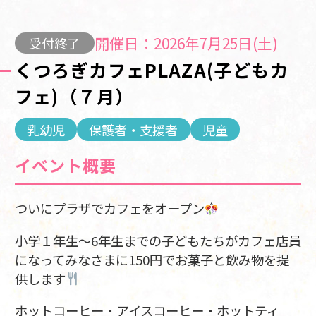
開催日：2026年7月25日(土)
受付終了
くつろぎカフェPLAZA(子どもカ
フェ)（７月）
乳幼児
保護者・支援者
児童
イベント概要
ついにプラザでカフェをオープン
小学１年生～6年生までの子どもたちがカフェ店員
になってみなさまに150円でお菓子と飲み物を提
供します
ホットコーヒー・アイスコーヒー・ホットティ