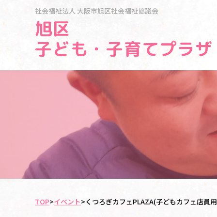
社会福祉法人
大阪市旭区社会福祉協議会
旭区
子ども・子育てプラザ
TOP
>
イベント
>
くつろぎカフェPLAZA(子どもカフェ店