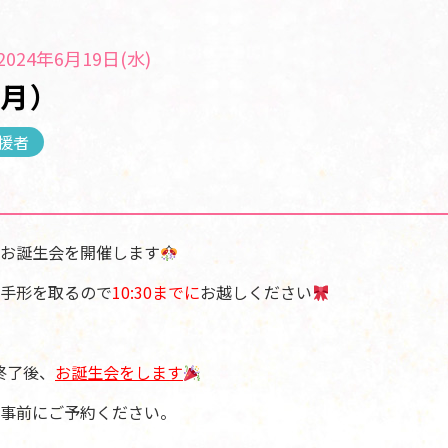
024年6月19日(水)
６月）
援者
お誕生会を開催します
手形を取るので
10:30までに
お越しください
け終了後、
お誕生会をします
事前にご予約ください。