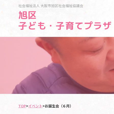
社会福祉法人
大阪市旭区社会福祉協議会
旭区
子ども・子育てプラザ
TOP
>
イベント
>
お誕生会（６月）