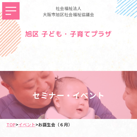
社会福祉法人
大阪市旭区社会福祉協議会
旭区 子ども・子育てプラザ
セミナー・イベント
TOP
>
イベント
>
お誕生会（６月）