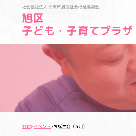
社会福祉法人
大阪市旭区社会福祉協議会
旭区
子ども・子育てプラザ
TOP
>
イベント
>
お誕生会（５月）