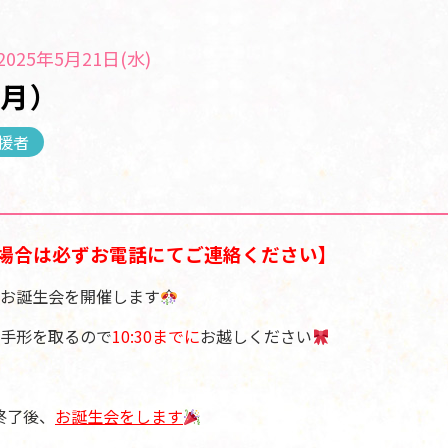
025年5月21日(水)
５月）
援者
場合は必ずお電話にてご連絡ください】
お誕生会を開催します
手形を取るので
10:30までに
お越しください
け終了後、
お誕生会をします