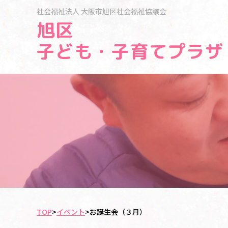
社会福祉法人
大阪市旭区社会福祉協議会
旭区
子ども・子育てプラザ
TOP
>
イベント
>
お誕生会（３月）