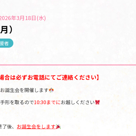
026年3月18日(水)
３月）
援者
場合は必ずお電話にてご連絡ください】
お誕生会を開催します
手形を取るので
10:30までに
お越しください
け終了後、
お誕生会をします