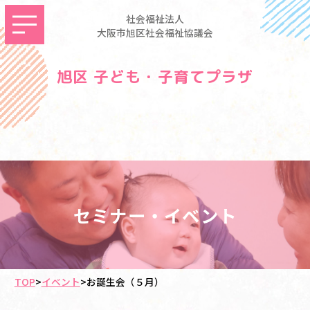
社会福祉法人
大阪市旭区社会福祉協議会
旭区 子ども・子育てプラザ
セミナー・イベント
TOP
>
イベント
>
お誕生会（５月）