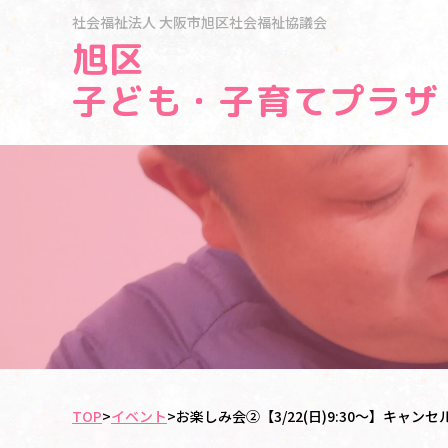
社会福祉法人
大阪市旭区社会福祉協議会
旭区
子ども・子育てプラザ
TOP
>
イベント
>
お楽しみ会②【3/22(日)9:30～】キャ