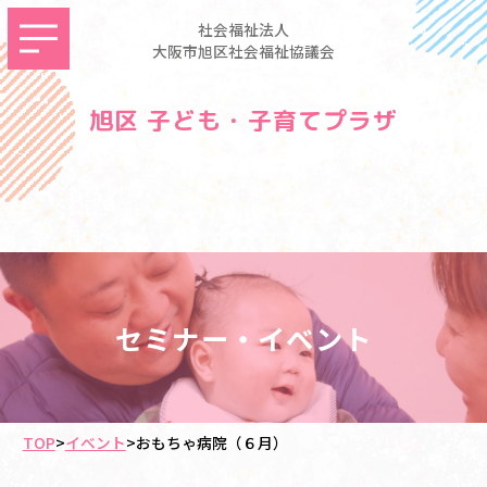
社会福祉法人
大阪市旭区社会福祉協議会
旭区 子ども・子育てプラザ
セミナー・イベント
TOP
>
イベント
>
おもちゃ病院（６月）