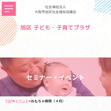
社会福祉法人
大阪市旭区社会福祉協議会
旭区 子ども・子育てプラザ
セミナー・イベント
TOP
>
イベント
>
おもちゃ病院（４月）