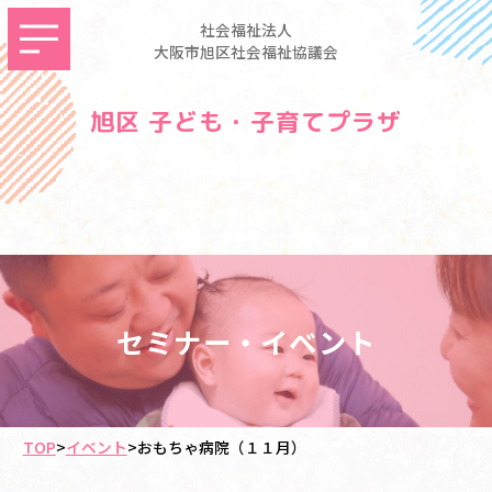
社会福祉法人
大阪市旭区社会福祉協議会
旭区 子ども・子育てプラザ
セミナー・イベント
TOP
>
イベント
>
おもちゃ病院（１１月）