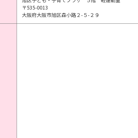
旭区子ども・子育てプラザ ５階 軽運動室
〒535-0013
大阪府大阪市旭区森小路２-５-２９