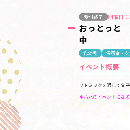
開催日：2
受付終了
おっとっと
中
乳幼児
保護者・支
イベント概要
リトミックを通して父子
＊パパのイベントになる