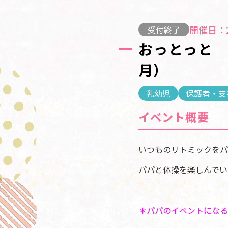
開催日：2
受付終了
おっとっと
月）
乳幼児
保護者・支
イベント概要
いつものリトミックをパ
パパと体操を楽しんでい
＊パパのイベントになる