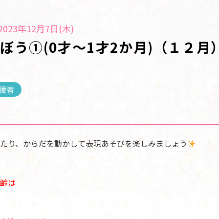
023年12月7日(木)
ぼう①(0才～1才2か月)（１２月
援者
たり、からだを動かして表現あそびを楽しみましょう
齢は