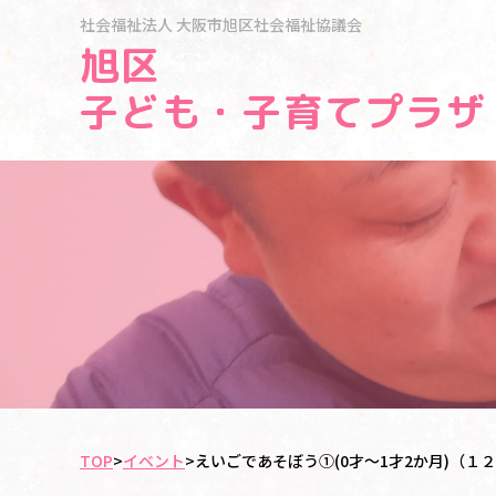
社会福祉法人
大阪市旭区社会福祉協議会
旭区
子ども・子育てプラザ
TOP
>
イベント
>
えいごであそぼう①(0才～1才2か月)（１