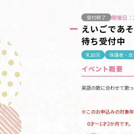
開催日：2
受付終了
えいごであそ
待ち受付中
乳幼児
保護者・支
イベント概要
英語の歌に合わせて歌っ
※このお申込みの対象年
0才～1才2か月です。