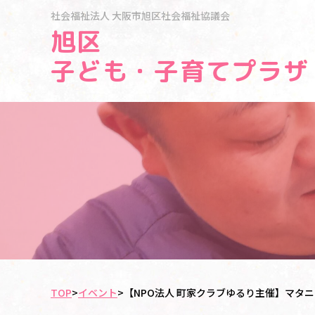
社会福祉法人
大阪市旭区社会福祉協議会
旭区
子ども・子育てプラザ
TOP
>
イベント
>
【NPO法人 町家クラブゆるり主催】マタ